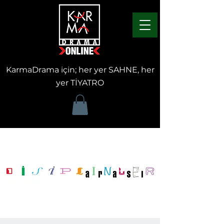
KarmaDrama için; her yer SAHNE, her
yer TİYATRO