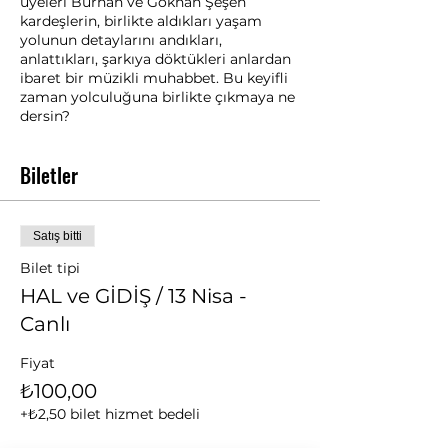
üyeleri Burhan ve Gökhan Şeşen
kardeşlerin, birlikte aldıkları yaşam
yolunun detaylarını andıkları,
anlattıkları, şarkıya döktükleri anlardan
ibaret bir müzikli muhabbet. Bu keyifli
zaman yolculuğuna birlikte çıkmaya ne
dersin?
Biletler
Satış bitti
Bilet tipi
HAL ve GİDİŞ / 13 Nisa -
Canlı
Fiyat
₺100,00
+₺2,50 bilet hizmet bedeli